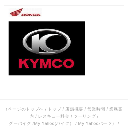
↑ページのトップへ
/
トップ
/
店舗概要
/
営業時間
/
業務案
内
/
レスキュー料金
/
ツーリング
/
グーバイク
/
My Yahoo(バイク）
/
My Yahooパーツ）
/