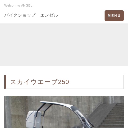
Welcom to ANGEL
バイクショップ エンゼル
Toggle
MENU
navigation
スカイウエーブ250